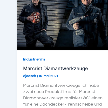
Industriefilm
Marcrist Diamantwerkzeuge
djoesch
/
15. Mai 2021
Marcrist Diamantwerkzeuge Ich habe
zwei neue Produktfilme für Marcrist
Diamantwerkzeuge realisiert â€“ einen
für eine Dachdecker-Trennscheibe und