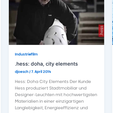
Industriefilm
.hess: doha, city elements
djoesch
/
7. April 2014
Hess: Doha City Elements Der Kunde
Hess produziert Stadtmobiliar und
Designer-Leuchten mit hochwertigsten
Materialien in einer einzigartigen
Langlebigkeit, Energieeffizienz und