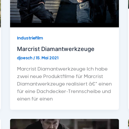
Industriefilm
Marcrist Diamantwerkzeuge
djoesch
/
15. Mai 2021
Marcrist Diamantwerkzeuge Ich habe
zwei neue Produktfilme für Marcrist
Diamantwerkzeuge realisiert â€“ einen
für eine Dachdecker-Trennscheibe und
einen für einen