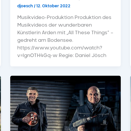
djoesch
/
12. Oktober 2022
Musikvideo-Produktion Produktion des
Musikvideos der wunderbaren
Künstlerin Arden mit „All These Things“ –
gedreht am Bodensee.
https://www.youtube.com/watch?
v=lgnOTH4Gq-w Regie: Daniel Jösch