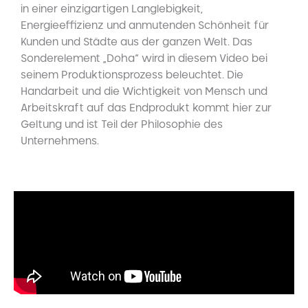
in einer einzigartigen Langlebigkeit,
Energieeffizienz und anmutenden Schönheit für
Kunden und Städte aus der ganzen Welt. Das
Sonderelement „Doha“ wird in diesem Video bei
seinem Produktionsprozess beleuchtet. Die
Handarbeit und die Wichtigkeit von Mensch und
Arbeitskraft auf das Endprodukt kommt hier zur
Geltung und ist Teil der Philosophie des
Unternehmens.