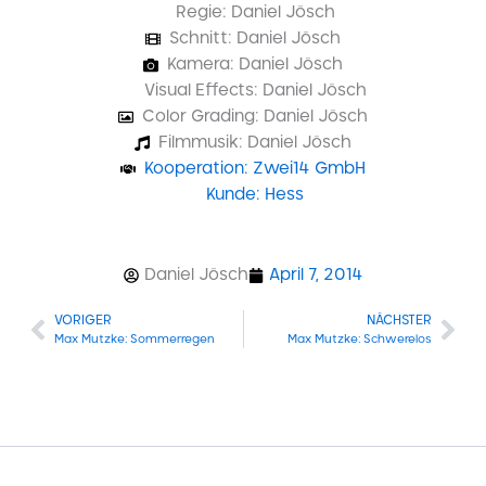
Regie: Daniel Jösch
Schnitt: Daniel Jösch
Kamera: Daniel Jösch
Visual Effects: Daniel Jösch
Color Grading: Daniel Jösch
Filmmusik: Daniel Jösch
Kooperation: Zwei14 GmbH
Kunde: Hess
Daniel Jösch
April 7, 2014
VORIGER
NÄCHSTER
Zurück
Nä
Max Mutzke: Sommerregen
Max Mutzke: Schwerelos